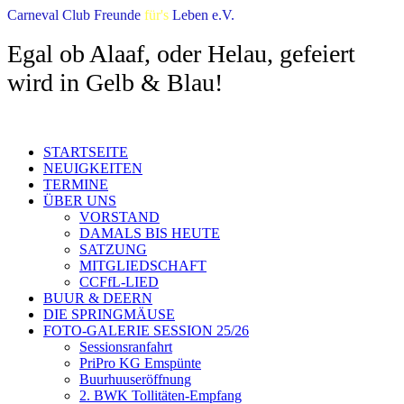
Carneval Club Freunde
für's
Leben e.V.
Egal ob Alaaf, oder Helau, gefeiert
wird in Gelb & Blau!
STARTSEITE
NEUIGKEITEN
TERMINE
ÜBER UNS
VORSTAND
DAMALS BIS HEUTE
SATZUNG
MITGLIEDSCHAFT
CCFfL-LIED
BUUR & DEERN
DIE SPRINGMÄUSE
FOTO-GALERIE SESSION 25/26
Sessionsranfahrt
PriPro KG Emspünte
Buurhuuseröffnung
2. BWK Tollitäten-Empfang