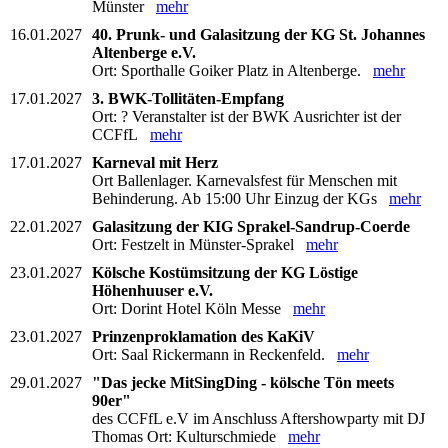
Münster
mehr
16.01.2027
40. Prunk- und Galasitzung der KG St. Johannes
Altenberge e.V.
Ort: Sporthalle Goiker Platz in Altenberge.
mehr
17.01.2027
3. BWK-Tollitäten-Empfang
Ort: ? Veranstalter ist der BWK Ausrichter ist der
CCFfL
mehr
17.01.2027
Karneval mit Herz
Ort Ballenlager. Karnevalsfest für Menschen mit
Behinderung. Ab 15:00 Uhr Einzug der KGs
mehr
22.01.2027
Galasitzung der KIG Sprakel-Sandrup-Coerde
Ort: Festzelt in Münster-Sprakel
mehr
23.01.2027
Kölsche Kostümsitzung der KG Löstige
Höhenhuuser e.V.
Ort: Dorint Hotel Köln Messe
mehr
23.01.2027
Prinzenproklamation des KaKiV
Ort: Saal Rickermann in Reckenfeld.
mehr
29.01.2027
"Das jecke MitSingDing - kölsche Tön meets
90er"
des CCFfL e.V im Anschluss Aftershowparty mit DJ
Thomas Ort: Kulturschmiede
mehr