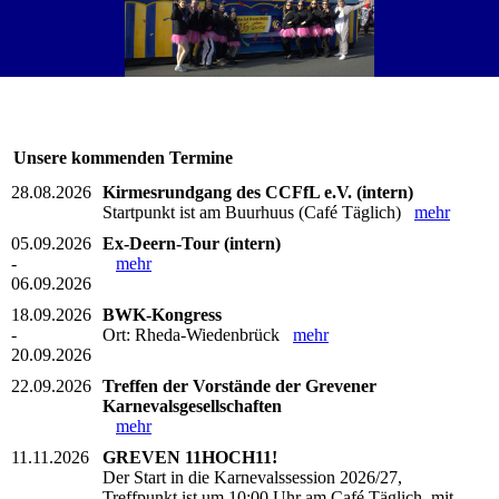
Unsere kommenden Termine
28.08.2026
Kirmesrundgang des CCFfL e.V. (intern)
Startpunkt ist am Buurhuus (Café Täglich)
mehr
05.09.2026
Ex-Deern-Tour (intern)
-
mehr
06.09.2026
18.09.2026
BWK-Kongress
-
Ort: Rheda-Wiedenbrück
mehr
20.09.2026
22.09.2026
Treffen der Vorstände der Grevener
Karnevalsgesellschaften
mehr
11.11.2026
GREVEN 11HOCH11!
Der Start in die Karnevalssession 2026/27,
Treffpunkt ist um 10:00 Uhr am Café Täglich, mit