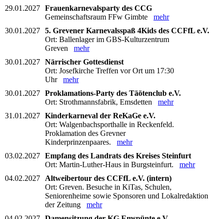
29.01.2027
Frauenkarnevalsparty des CCG
Gemeinschaftsraum FFw Gimbte
mehr
30.01.2027
5. Grevener Karnevalsspaß 4Kids des CCFfL e.V.
Ort: Ballenlager im GBS-Kulturzentrum
Greven
mehr
30.01.2027
Närrischer Gottesdienst
Ort: Josefkirche Treffen vor Ort um 17:30
Uhr
mehr
30.01.2027
Proklamations-Party des Täötenclub e.V.
Ort: Strothmannsfabrik, Emsdetten
mehr
31.01.2027
Kinderkarneval der ReKaGe e.V.
Ort: Walgenbachsporthalle in Reckenfeld.
Proklamation des Grevner
Kinderprinzenpaares.
mehr
03.02.2027
Empfang des Landrats des Kreises Steinfurt
Ort: Martin-Luther-Haus in Burgsteinfurt.
mehr
04.02.2027
Altweibertour des CCFfL e.V. (intern)
Ort: Greven. Besuche in KiTas, Schulen,
Seniorenheime sowie Sponsoren und Lokalredaktion
der Zeitung
mehr
04.02.2027
Damensitzung der KG Emspünte e.V.