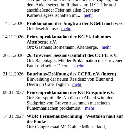
dem Anker setzen im Rathaus um 11:11 Uhr und
anschließender Feier mit allen Grevener
Karnevalsgesellschaften im...
mehr
14.11.2026
Proklamation der Jungfrau der KGeht noch was
Ort: Josefsklause
mehr
14.11.2026
Prinzenproklamation der KG St. Johannes
Altenberge e.V.
Ort: Gasthaus Bornemann, Altenberge.
mehr
20.11.2026
26. Grevener Sessionsranfahrt des CCFfL e.V.
Ort: Ballenlager. Mit der Proklamation des Grevener
Buur und seiner Deern.
mehr
21.11.2026
Buurhuus-Eröffnung des CCFfL e.V. (intern)
Einweihung der neuen Residenz von Buur und
Deern im Café Täglich
mehr
09.01.2027
Prinzenproklamation der KG Emspünte e.V.
Ort: Emssporthalle. An diesem Abend wird der
Stadtprinz von Greven zusammen mit seinem
Püntemnariechen proklamiert.
mehr
14.01.2027
WDR-Fernsehaufzeichnung "Westfalen haut auf
die Pauke"
Ort: Congresssaal MCC ahlle Münsterland,