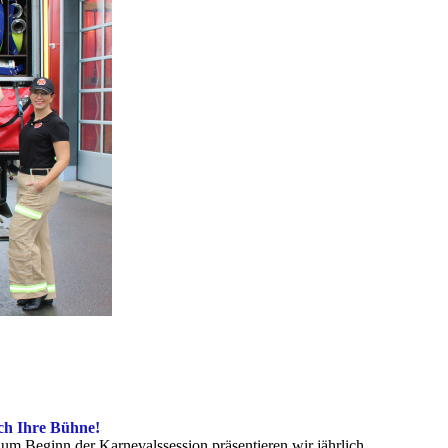
uch Ihre Bühne!
zum Beginn der Karnevalssession präsentieren wir jährlich