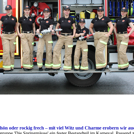
hön oder rockig frech – mit viel Witz und Charme erobern wir a
nzgruppe 'Die Springmäuse' ein fester Bestandteil im Karneval. Passend 